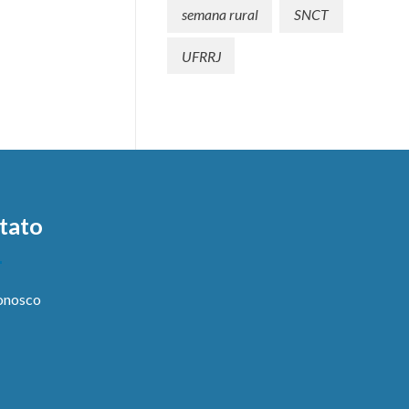
semana rural
SNCT
UFRRJ
tato
onosco