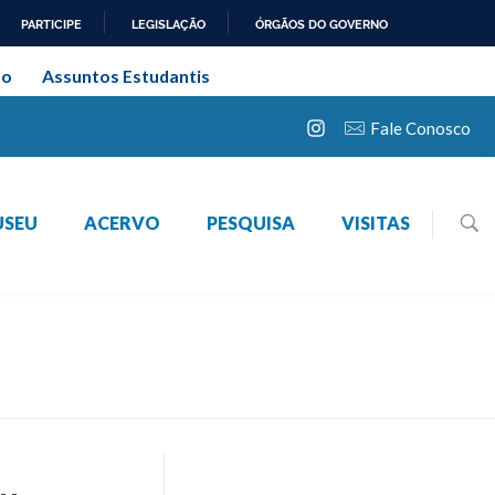
PARTICIPE
LEGISLAÇÃO
ÓRGÃOS DO GOVERNO
 Federal Rural do Rio de
ão
Assuntos Estudantis
Fale Conosco
USEU
ACERVO
PESQUISA
VISITAS