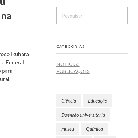
eu
ana
CATEGORIAS
yoco Ikuhara
de Federal
NOTÍCIAS
s para
PUBLICAÇÕES
ural.
Ciência
Educação
Extensão universitária
museu
Química