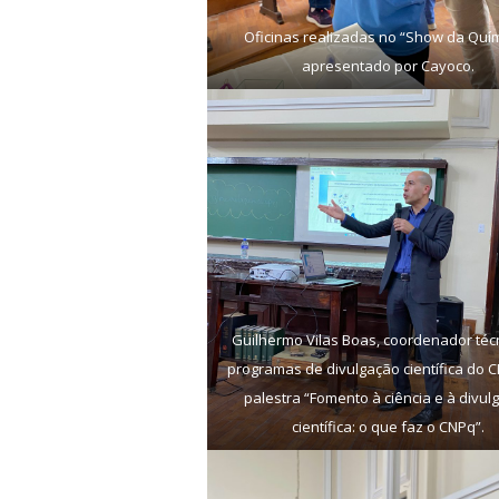
Oficinas realizadas no “Show da Quím
apresentado por Cayoco.
Guilhermo Vilas Boas, coordenador téc
programas de divulgação científica do 
palestra “Fomento à ciência e à divul
científica: o que faz o CNPq”.