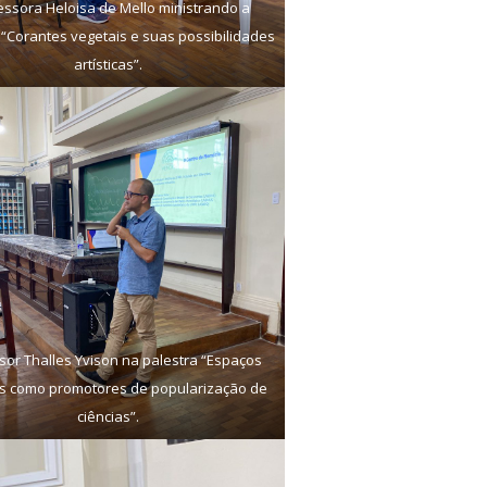
essora Heloisa de Mello ministrando a
 “Corantes vegetais e suas possibilidades
artísticas”.
sor Thalles Yvison na palestra “Espaços
s como promotores de popularização de
ciências”.