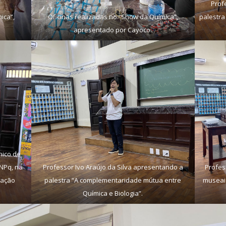
Prof
ica”,
Oficinas realizadas no “Show da Química”,
palestra
apresentado por Cayoco.
nico de
CNPq, na
Professor Ivo Araújo da Silva apresentando a
Profes
gação
palestra “A complementaridade mútua entre
museai
Química e Biologia”.