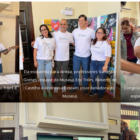
Da esquerda para direita, professores Vanessa
Gomes (equipe do Museu), Eric Triles, Roberto de
 Triles e
Castilho e Andressa Esteves (coordenadora do
Congela
Museu).
expe