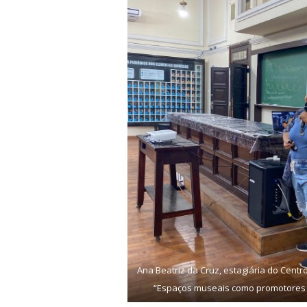
Ana Beatriz da Cruz, estagiária do Centr
“Espaços museais como promotores d