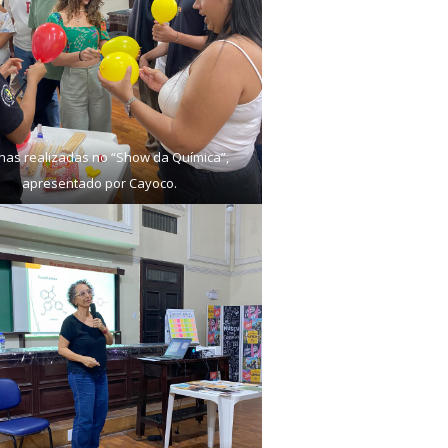
inas realizadas no “Show da Química”,
apresentado por Cayoco.