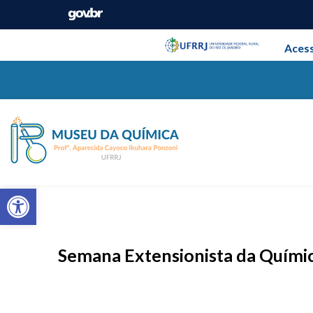
Pular barra institucional
Barra insti
Acess
Museu da Química
Barra de Ferramentas Aberta
Semana Extensionista da Química