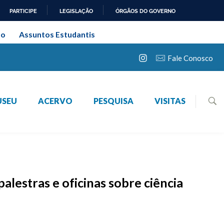
PARTICIPE
LEGISLAÇÃO
ÓRGÃOS DO GOVERNO
 Federal Rural do Rio de
ão
Assuntos Estudantis
Fale Conosco
USEU
ACERVO
PESQUISA
VISITAS
lestras e oficinas sobre ciência