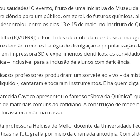
ou saudades! O evento, fruto de uma iniciativa do Museu da
re ciência para um público, em geral, de futuros químicos, al
desenrolou entre os dias 13 e 15 de maio, no Instituto de Q
lho (IQ/UFRRJ) e Eric Triles (docente da rede básica) inau
 extensão como estratégia de divulgação e popularização d
m impressora 3D e experimentos científicos, os convidado
ca – inclusive, para a inclusão de alunos com deficiência.
ica: os professores produziram um sorvete ao vivo – da mis
quido -, cantaram e tocaram instrumentos. E há quem diga q
arecida Cayoco apresentou o famoso “Show da Química”, que
so de materiais comuns ao cotidiano. A construção de model
colocassem a mão na massa.
 da professora Heloisa de Mello, docente da Universidade Fed
ísticas na fotografia por meio da chamada antotipia. Com sl