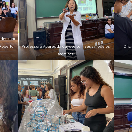
nder com
 Roberto
Professora Aparecida Cayoco com seus modelos
Ofic
atômicos.