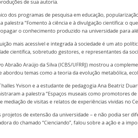
produções de sua autoria.
nico dos programas de pesquisa em educação, popularização 
 a palestra “Fomento à ciência e à divulgação científica: o 
propagar o conhecimento produzido na universidade para a
ição mais acessível e integrada à sociedade é um ato políti
de científica, sobretudo gestores, e representantes da soc
o Abraão Araújo da Silva (ICBS/UFRRJ) mostrou a complemen
 abordou temas como a teoria da evolução metabólica, ecologi
 Thalles Yvison e a estudante de pedagogia Ana Beatriz Dua
istraram a palestra “Espaços museais como promotores de p
re mediação de visitas e relatos de experiências vividas no 
 projetos de extensão da universidade – e não podia ser dif
dora do chamado “Cienciando”, falou sobre a ação e a impor