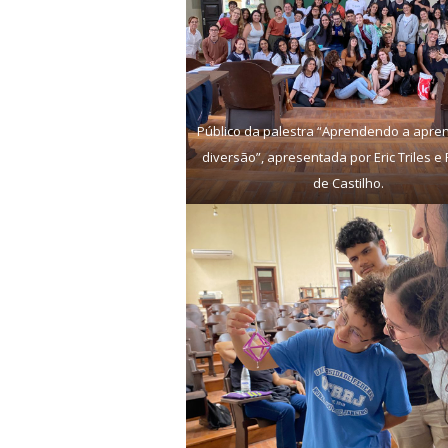
Público da palestra “Aprendendo a apre
diversão”, apresentada por Eric Triles e
de Castilho.