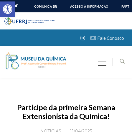
Barra de Ferramentas Aberta
COMUNICA BR
ACESSO À INFORMAÇÃO
PARTI
IR
Pular barra institucional
Abrir 
Barra institucional da 
PARA
O
CONTEÚDO
Fale Conosco
Museu da Química
Participe da primeira Semana
Extensionista da Química!
NOTÍCIAS
11/04/2025